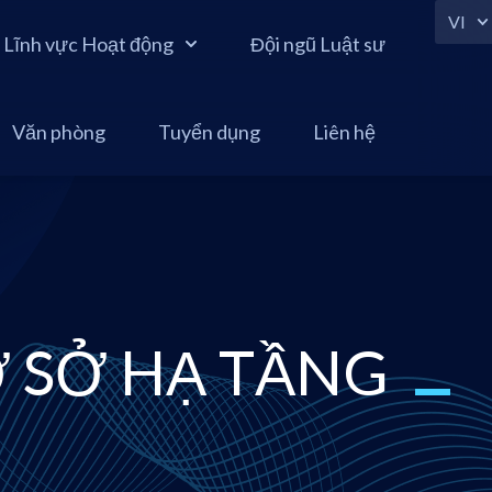
VI
Lĩnh vực Hoạt động
Đội ngũ Luật sư
Văn phòng
Tuyển dụng
Liên hệ
 SỞ HẠ TẦNG