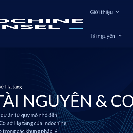
Giới thiệu
Tài nguyên
sở Hạ tầng
ÀI NGUYÊN & CƠ
 dự án từ quy mô nhỏ đến
 Cơ sở Hạ tầng của Indochine
p trong các khung pháp lý