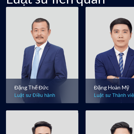
Đặng Thế Đức
Đặng Hoàn Mỹ
Luật sư Điều hành
Luật sư Thành vi
Mua bán & Sáp nhập
Mua bán & Sáp n
Tài chính & Ngân hàng
Chứng khoán & Th
trường Vốn
Đặng Thế Đức
Đặng Hoàn Mỹ
Luật sư Điều hành
Luật sư Thành vi
Ngô Đăng Lộc
Phạm Hoàng Vũ
Luật sư
Luật sư