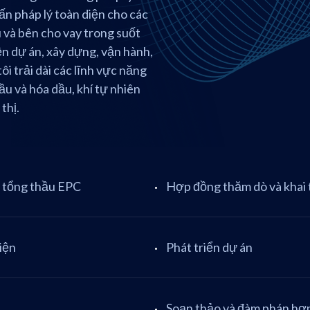
ấn pháp lý toàn diện cho các
ầu và bên cho vay trong suốt
ện dự án, xây dựng, vận hành,
i trải dài các lĩnh vực năng
dầu và hóa dầu, khí tự nhiên
thị.
g tổng thầu EPC
Hợp đồng thăm dò và khai 
iện
Phát triển dự án
Soạn thảo và đàm phán hợ