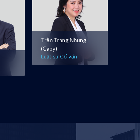
Luật sư Cố vấn
nguyên
Doanh nghiệp &
Thương mại
hàng
Trần Trang Nhung
Mua bán & Sáp nhập
(Gaby)
Luật sư Cố vấn