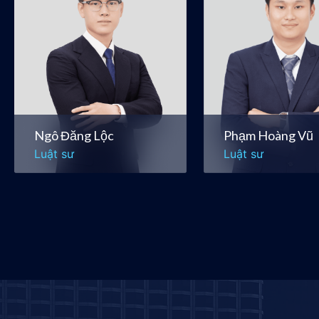
Chống Độc quyền và
Năng lượng, Tài 
Cạnh tranh
& Cơ sở Hạ tầng
Tài chính & Ngân hàng
Tài chính & Ngân 
Ngô Đăng Lộc
Phạm Hoàng Vũ
Luật sư
Luật sư