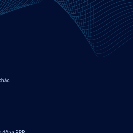
thác
p đồng PPP