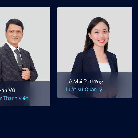
Anh Vũ
Lê Mai Phương
ư Thành viên
Luật sư Quản lý
án & Sáp nhập
Doanh nghiệp &
Thương mại
 nghiệp &
ng mại
Mua bán & Sáp nhập
Lê Mai Phương
Luật sư Quản lý
Anh Vũ
ư Thành viên