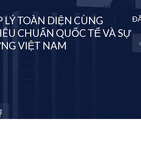
P LÝ TOÀN DIỆN CÙNG
ĐĂ
IÊU CHUẨN QUỐC TẾ VÀ SỰ
ỜNG VIỆT NAM