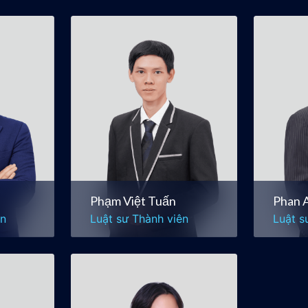
Phạm Việt Tuấn
Phan 
ên
Luật sư Thành viên
Luật s
hập
Bất Động sản & Xây
Mua b
dựng
ị
Doanh
Tranh tụng & Giải quyết
Thươ
Tranh chấp
Phạm Việt Tuấn
Phan 
ên
Luật sư Thành viên
Luật s
Trần Trang Nhung
(Gaby)